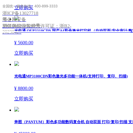
全国统一服务热线：400-899-3333
立即购买
浙ICP备13027718
号-1
浙公网安备
33010602005249号
增值电信业务经营许可证：浙B2-
光电通 OEP3310CDN 国产A4彩色激光打印机（自动双面/安全审计/
20230425
¥ 5600.00
立即购买
光电通MP3100CDN彩色激光多功能一体机(支持打印、复印、扫描)
¥ 8800.00
立即购买
奔图（PANTUM）彩色多功能数码复合机 自动双面 打印/复印/扫描 支持