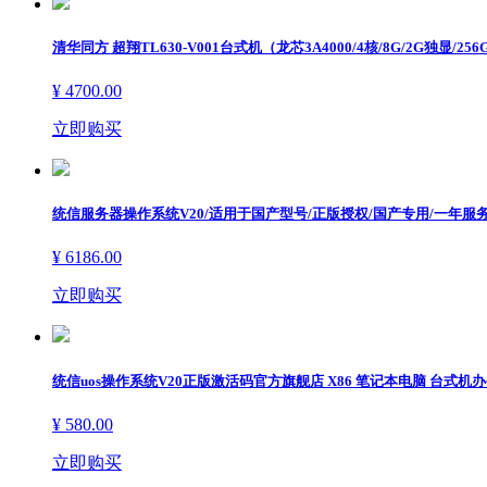
清华同方 超翔TL630-V001台式机（龙芯3A4000/4核/8G/2G独显/
¥ 4700.00
立即购买
끠
搜索
文章
ꀁ
ꀁ
办公设备
统信服务器操作系统V20/适用于国产型号/正版授权/国产专用/一年服
文章
产品
¥ 6186.00
激光打印机
立即购买
多功能一体机
喷墨打印机
统信uos操作系统V20正版激活码官方旗舰店 X86 笔记本电脑 台式机
投影/扫描
¥ 580.00
视频会议
立即购买