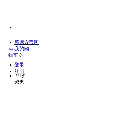
新远方官网
낙
我的购
物车
0
登录
注册
끄
收
藏夹