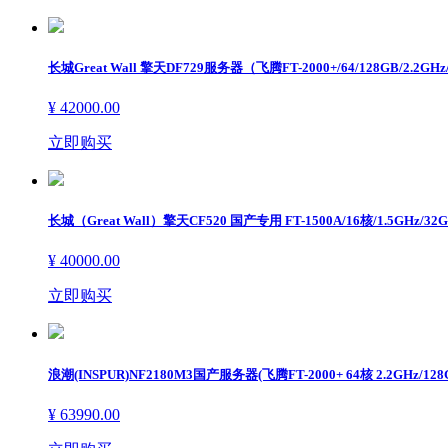
游戏/飞行器
ꀁ
信创设备
长城Great Wall 擎天DF729服务器（飞腾FT-2000+/64/128GB/2.2G
彩色激光多功能一体机
¥ 42000.00
立即购买
黑白激光多功能一体机
激光打印机
长城（Great Wall）擎天CF520 国产专用 FT-1500A/16核/1.5GHz/3
笔记本电脑
¥ 40000.00
台式/一体机
立即购买
扫描仪
工作站
浪潮(INSPUR)NF2180M3国产服务器(飞腾FT-2000+ 64核 2.2GHz/128G/
¥ 63990.00
办公软件