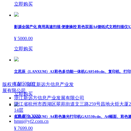
立即购买
影源全国产化 商用高速扫描 便捷操控 彩色双面A4馈纸式文档扫描仪X2
¥ 5000.00
立即购买
立思辰（LANXUM）A3彩色多功能一体机GA9540cdn、复印机、打
¥ 58500.00
版权所有：
浙江新远方信息产业发
展有限公司
立即购买
浙江新远方信息产业发展有限公司
浙江省杭州市西湖区翠苑街道文三路259号昌地火炬大厦
14层
400-899-3333
立思辰（LANXUM）A4彩色激光打印机GA3530cdn、A4幅面、
hmni@yf2.com.cn
¥ 7699.00