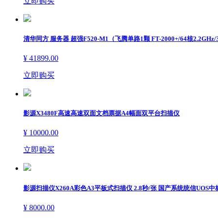
立即购买
ꀁ
办公用品
硬面笔记本及其他
清华同方 服务器 超强F520-M1（飞腾单路1颗 FT-2000+/64核2.2GHz/32
刀剪/粘胶/测绘
¥ 41899.00
财务行政用品
立即购买
其它办公用品
影源X3480F高速高速双面文档票据A4幅面双平台扫描仪
ꀁ
生活家电
¥ 10000.00
大家电
立即购买
小家电
影源扫描仪X260A彩色A3平板式扫描仪 2.8秒/张 国产系统统信UO
¥ 8000.00