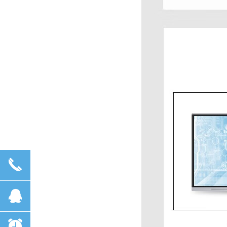
끅
뀩
뀥