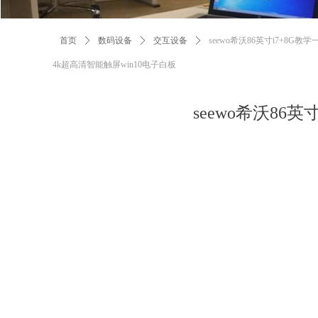
首页
ꄲ
数码设备
ꄲ
交互设备
ꄲ
seewo希沃86英寸i7+8G
4k超高清智能触屏win10电子白板
seewo希沃86