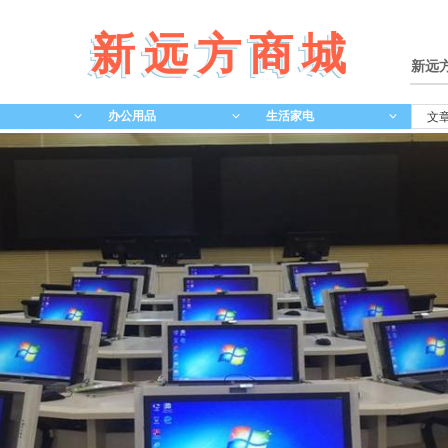
新远方商城
新远
办公用品
生活家电
ꀁ
ꀁ
ꀁ
文