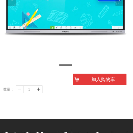
10002
낙
加入购物车
数量：
ꄷ
ꄸ