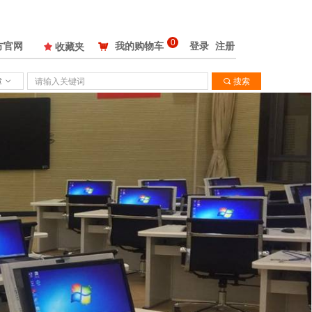
0
方官网
我的购物车
登录
注册
끄
收藏夹
낙
章
ꀁ
끠
搜索