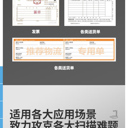
끅
뀩
뀥
낃