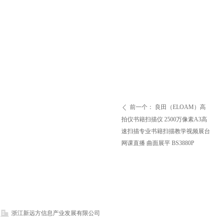
前一个：
良田（ELOAM）高
ꄴ
拍仪书籍扫描仪 2500万像素A3高
速扫描专业书籍扫描教学视频展台
网课直播 曲面展平 BS3880P
浙江新远方信息产业发展有限公司