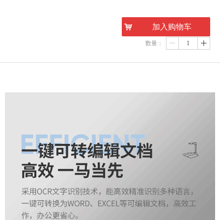
东-10002
东-
낙
加入购物车
数量：
ꄷ
ꄸ